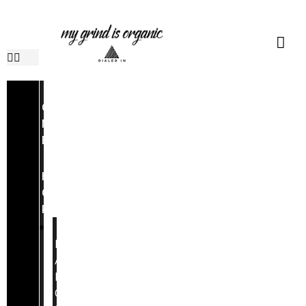
O
N
H
O
M
E
S
H
O
P
S
E
A
M
O