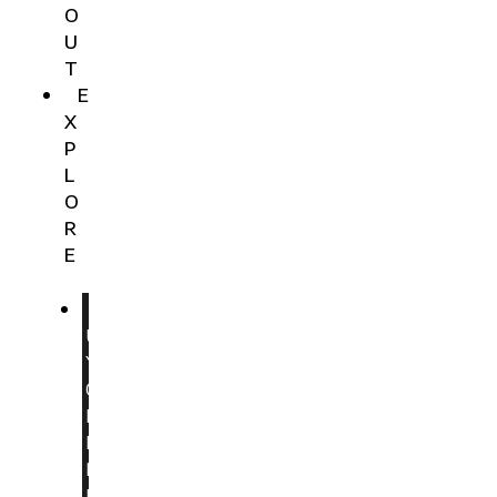
O
U
T
E
X
P
L
O
R
E
B
U
Y
O
N
E
P
L